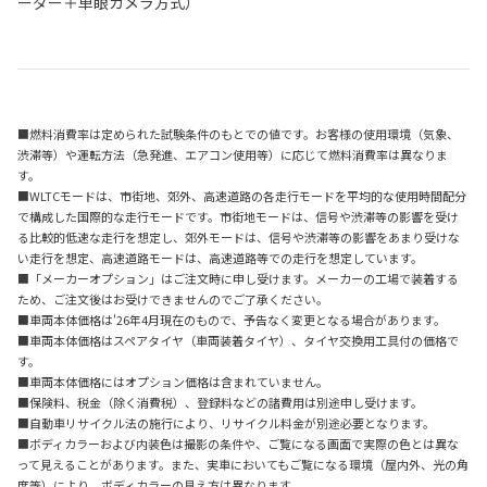
ーダー＋単眼カメラ方式）
■燃料消費率は定められた試験条件のもとでの値です。お客様の使用環境（気象、
渋滞等）や運転方法（急発進、エアコン使用等）に応じて燃料消費率は異なりま
す。
■WLTCモードは、市街地、郊外、高速道路の各走行モードを平均的な使用時間配分
で構成した国際的な走行モードです。市街地モードは、信号や渋滞等の影響を受け
る比較的低速な走行を想定し、郊外モードは、信号や渋滞等の影響をあまり受けな
い走行を想定、高速道路モードは、高速道路等での走行を想定しています。
■「メーカーオプション」はご注文時に申し受けます。メーカーの工場で装着する
ため、ご注文後はお受けできませんのでご了承ください。
■車両本体価格は'26年4月現在のもので、予告なく変更となる場合があります。
■車両本体価格はスペアタイヤ（車両装着タイヤ）、タイヤ交換用工具付の価格で
す。
■車両本体価格にはオプション価格は含まれていません。
■保険料、税金（除く消費税）、登録料などの諸費用は別途申し受けます。
■自動車リサイクル法の施行により、リサイクル料金が別途必要となります。
■ボディカラーおよび内装色は撮影の条件や、ご覧になる画面で実際の色とは異な
って見えることがあります。また、実車においてもご覧になる環境（屋内外、光の角
度等）により、ボディカラーの見え方は異なります。