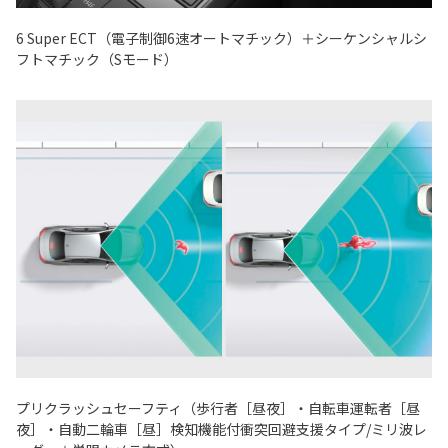
6 Super ECT（電子制御6速オートマチック）＋シーケンシャルシ
フトマチック（Sモード）
プリクラッシュセーフティ（歩行者［昼夜］・自転車運転者［昼
夜］・自動二輪車［昼］検知機能付衝突回避支援タイプ/ミリ波レ