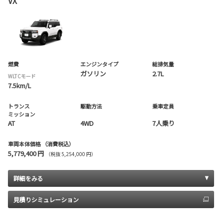
VX
燃費
エンジンタイプ
総排気量
ガソリン
2.7L
WLTCモード
7.5km/L
トランス
駆動方法
乗車定員
ミッション
AT
4WD
7人乗り
車両本体価格
（消費税込）
5,779,400 円
（税抜 5,254,000 円）
詳細をみる
見積りシミュレーション