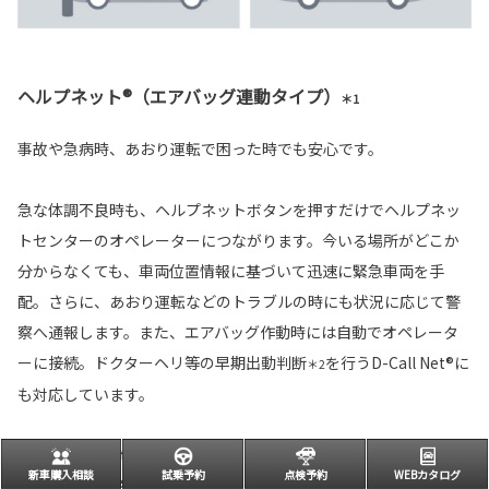
ヘルプネット®（エアバッグ連動タイプ）
＊1
事故や急病時、あおり運転で困った時でも安心です。
急な体調不良時も、ヘルプネットボタンを押すだけでヘルプネッ
トセンターのオペレーターにつながります。今いる場所がどこか
分からなくても、車両位置情報に基づいて迅速に緊急車両を手
配。さらに、あおり運転などのトラブルの時にも状況に応じて警
察へ通報します。また、エアバッグ作動時には自動でオペレータ
ーに接続。ドクターヘリ等の早期出動判断
を行うD-Call Net®に
＊2
も対応しています。
対応T-Connectサービスプラン
新車購入相談
試乗予約
点検予約
WEBカタログ
T-Connect スタンダード(22)