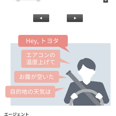
+
飲
エージェント