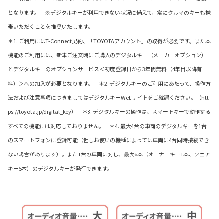
となります。 ※デジタルキーが利用できない状況に備えて、常にクルマのキーも携
帯いただくことを推奨いたします。
＊1. ご利用にはT-Connect契約、「TOYOTAアカウント」の取得が必要です。また本
機能のご利用には、新車ご注文時にご購入のデジタルキー（メーカーオプション）
とデジタルキーのオプションサービス＜初度登録日から3年間無料（4年目以降有
料）＞への加入が必要となります。 ＊2. デジタルキーのご利用にあたって、操作方
法および注意事項につきましてはデジタルキーWebサイトをご確認ください。（htt
ps://toyota.jp/digital_key） ＊3. デジタルキーの操作は、スマートキーで動作する
すべての機能には対応しておりません。 ＊4. 最大4台の車両のデジタルキーを1台
のスマートフォンに登録可能（但しお使いの機種によっては車両に4台同時接続でき
ない場合があります）。また1台の車両に対し、最大6本（オーナーキー1本、シェア
キー5本）のデジタルキーが発行できます。