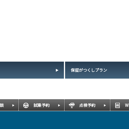
保証がつくしプラン
談
試乗予約
点検予約
W