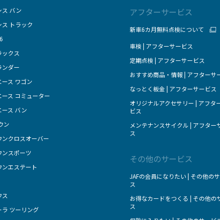
シス バン
アフターサービス
シス トラック
新車6カ月無料点検について
6
車検 | アフターサービス
ラックス
定期点検 | アフターサービス
ランダー
おすすめ商品・情報 | アフターサ
エース ワゴン
なっとく板金 | アフターサービス
エース コミューター
オリジナルアクセサリー | アフタ
エース バン
ビス
ウン
メンテナンスサイクル | アフター
ス
ウンクロスオーバー
ウンスポーツ
その他のサービス
ウンエステート
JAFの会員になりたい | その他の
ス
ウス
お得なカードをつくる | その他の
ス
ーラ ツーリング