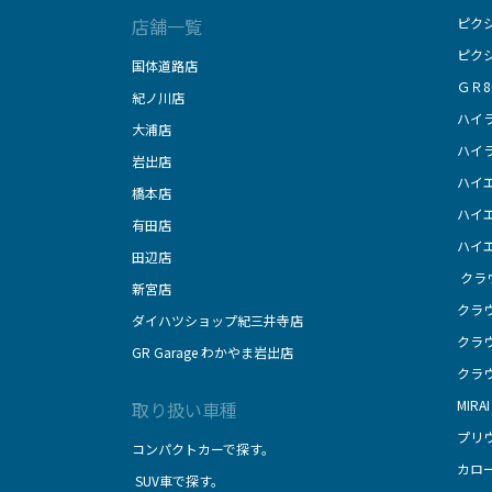
店舗一覧
ピク
ピク
国体道路店
ＧＲ8
紀ノ川店
ハイ
大浦店
ハイ
岩出店
ハイ
橋本店
ハイ
有田店
ハイ
田辺店
クラ
新宮店
クラ
ダイハツショップ紀三井寺店
クラ
GR Garage わかやま岩出店
クラ
MIRAI
取り扱い車種
プリ
コンパクトカーで探す。
カロ
SUV車で探す。