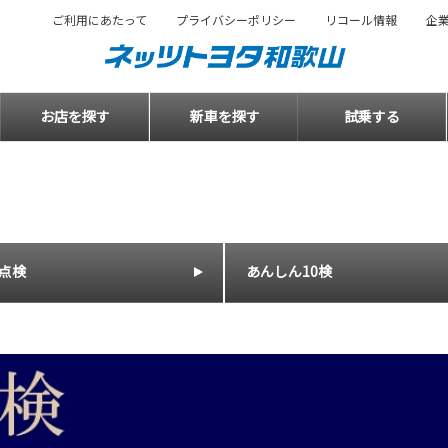
ご利用にあたって
プライバシーポリシー
リコール情報
企
お店を探す
新車を探す
試乗する
点検
あんしん10検