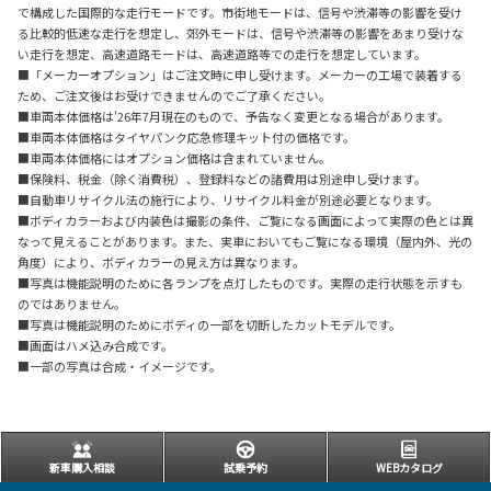
で構成した国際的な走行モードです。市街地モードは、信号や渋滞等の影響を受け
る比較的低速な走行を想定し、郊外モードは、信号や渋滞等の影響をあまり受けな
い走行を想定、高速道路モードは、高速道路等での走行を想定しています。
■「メーカーオプション」はご注文時に申し受けます。メーカーの工場で装着する
ため、ご注文後はお受けできませんのでご了承ください。
■車両本体価格は'26年7月現在のもので、予告なく変更となる場合があります。
■車両本体価格はタイヤパンク応急修理キット付の価格です。
■車両本体価格にはオプション価格は含まれていません。
■保険料、税金（除く消費税）、登録料などの諸費用は別途申し受けます。
■自動車リサイクル法の施行により、リサイクル料金が別途必要となります。
■ボディカラーおよび内装色は撮影の条件、ご覧になる画面によって実際の色とは異
なって見えることがあります。また、実車においてもご覧になる環境（屋内外、光の
角度）により、ボディカラーの見え方は異なります。
■写真は機能説明のために各ランプを点灯したものです。実際の走行状態を示すも
のではありません。
■写真は機能説明のためにボディの一部を切断したカットモデルです。
■画面はハメ込み合成です。
■一部の写真は合成・イメージです。
新車購入相談
試乗予約
WEBカタログ