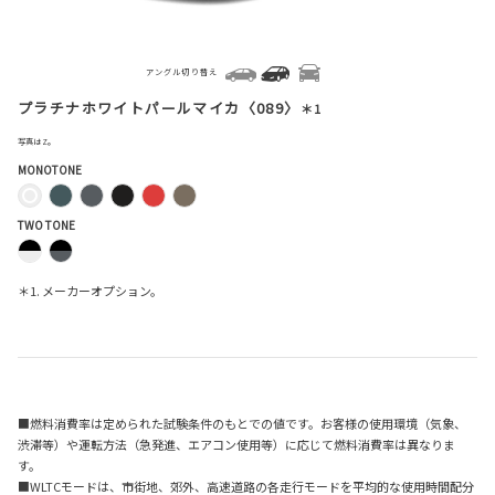
アングル切り替え
プラチナホワイトパールマイカ〈089〉
＊1
写真はZ。
MONOTONE
TWO TONE
＊1. メーカーオプション。
■燃料消費率は定められた試験条件のもとでの値です。お客様の使用環境（気象、
渋滞等）や運転方法（急発進、エアコン使用等）に応じて燃料消費率は異なりま
す。
■WLTCモードは、市街地、郊外、高速道路の各走行モードを平均的な使用時間配分