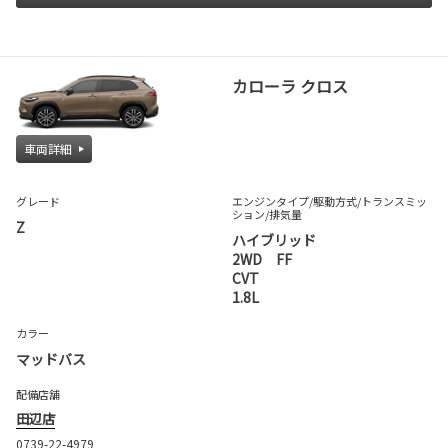
カローラ クロス
車両詳細
グレード
エンジンタイプ
/駆動方式/
トランスミッ
ション
/排気量
Z
ハイブリッド
2WD FF
CVT
1.8L
カラー
マッドバス
配備店舗
田辺店
0739-22-4979