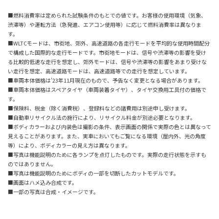
■燃料消費率は定められた試験条件のもとでの値です。お客様の使用環境（気象、
渋滞等）や運転方法（急発進、エアコン使用等）に応じて燃料消費率は異なりま
す。
■WLTCモードは、市街地、郊外、高速道路の各走行モードを平均的な使用時間配分
で構成した国際的な走行モードです。市街地モードは、信号や渋滞等の影響を受け
る比較的低速な走行を想定し、郊外モードは、信号や渋滞等の影響をあまり受けな
い走行を想定、高速道路モードは、高速道路等での走行を想定しています。
■車両本体価格は'23年11月現在のもので、予告なく変更となる場合があります。
■車両本体価格はスペアタイヤ（車両装着タイヤ）、タイヤ交換用工具付の価格で
す。
■保険料、税金（除く消費税）、登録料などの諸費用は別途申し受けます。
■自動車リサイクル法の施行により、リサイクル料金が別途必要となります。
■ボディカラーおよび内装色は撮影の条件、表示画面の関係で実際の色とは異なって
見えることがあります。また、実車においてもご覧になる環境（屋内外、光の角度
等）により、ボディカラーの見え方は異なります。
■写真は機能説明のために各ランプを点灯したものです。実際の走行状態を示すも
のではありません。
■写真は機能説明のためにボディの一部を切断したカットモデルです。
■画面はハメ込み合成です。
■一部の写真は合成・イメージです。
トヨタ,toyota,ランドクルーザー“70”,LAND CRUISER 70,和歌山,値段,グレード,値引
き,試乗,査定,見積,和歌山,ネッツ,トヨペット,カローラ トヨタ ランドクルーザー“7