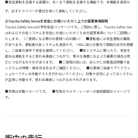
■安全運転を支援する装置は、あくまで運転を支援する機能です。本機能を過信せ
ず、必ずドライバーが責任を持って運転してください。
⚠Toyota Safety Senseを安全にお使いいただく上での留意事項説明
Toyota Safety Senseは予防安全パッケージです。ご契約に際し、Toyota Safety Sen
seおよびその各システムを安全にお使いいただくための留意事項についてご説明い
たします。（ご使用になる際のお客様へのお願い） ■運転者には安全運転の義務
があります。運転者は各システムを過信せず、つねに自らの責任で周囲の状況を把握
し、ご自身の操作で安全を確保してください。 ■各システムに頼ったり、安全を
委ねる運転をすると思わぬ事故につながり、重大な傷害におよぶか最悪の場合は死
亡につながるおそれがあります。 ■ご使用の前には、あらかじめ取扱
説明
書で各
システムの特徴・操作方法を必ずご確認ください。 ■お客様ご自身でプリクラッ
シュセーフティの作動テストを行わないでください。対象や状況によってはシステム
が正常に作動せず、思わぬ事故につながるおそれがあります。
■写真は作動イメージです。 ■写真のカメラ・レーダーの検知範囲はイメージで
す。
街中の走行