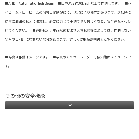
■AHB：Automatic High Beam ■自車速度約30km/h以上で作動します。 ■ハ
イビーム・ロービームの切替自動制御には、状況により限界があります。運転時に
は常に周囲の状況に注意し、必要に応じて手動で切り替えるなど、安全運転を心掛
けてください。 ■道路状況、車両状態および天候状態等によっては、作動しない
場合やご利用になれない場合があります。詳しくは取扱説明書をご覧ください。
■写真は作動イメージです。 ■写真のカメラ・レーダーの検知範囲はイメージで
す。
その他の安全機能