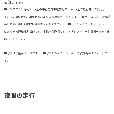
を促します。
■本システムは幅約3m以上の車線を自車速度約50km/h以上で走行時に作動しま
す。また道路状況、車両状態および天候状態等によっては、ご使用になれない場合が
あります。詳しくは取扱説明書をご覧ください。 ■レーンディパーチャーアラート
はあくまで運転補助機能です。本機能を過信せず、必ずドライバーが責任を持って運
転してください。
■写真は作動イメージです。 ■写真のカメラ・レーダーの検知範囲はイメージで
す。
夜間の走行