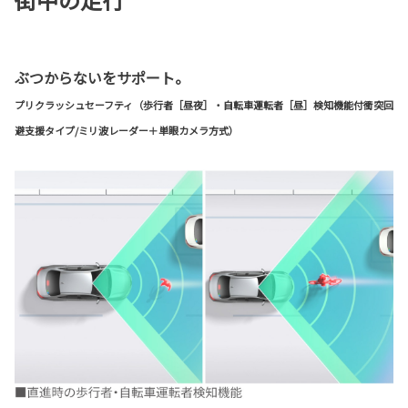
ぶつからないをサポート。
プリクラッシュセーフティ（歩行者［昼夜］・自転車運転者［昼］検知機能付衝突回
避支援タイプ/ミリ波レーダー＋単眼カメラ方式）