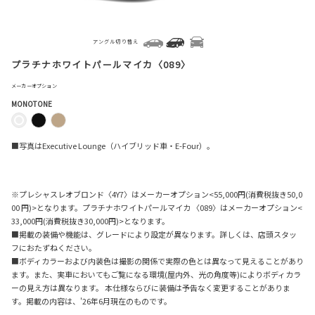
アングル切り替え
プラチナホワイトパールマイカ〈089〉
メーカーオプション
MONOTONE
■写真はExecutive Lounge（ハイブリッド車・E-Four）。
※プレシャスレオブロンド〈4Y7〉はメーカーオプション<55,000円(消費税抜き50,0
00 円)>となります。プラチナホワイトパールマイカ 〈089〉はメーカーオプション<
33,000円(消費税抜き30,000円)>となります。
■掲載の装備や機能は、グレードにより設定が異なります。詳しくは、店頭スタッ
フにおたずねください。
■ボディカラーおよび内装色は撮影の関係で実際の色とは異なって見えることがあり
ます。また、実車においてもご覧になる環境(屋内外、光の角度等)によりボディカラ
ーの見え方は異なります。 本仕様ならびに装備は予告なく変更することがありま
す。掲載の内容は、'26年6月現在のものです。