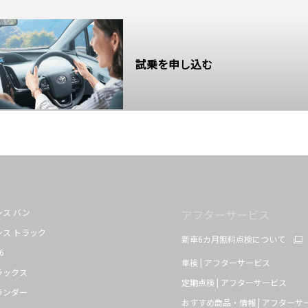
試乗を申し込む
シス バン
アフターサービス
シス トラック
新車6カ月無料点検について
6
車検 | アフターサービス
ラックス
定期点検 | アフターサービス
ランダー
おすすめ商品・情報 | アフターサ