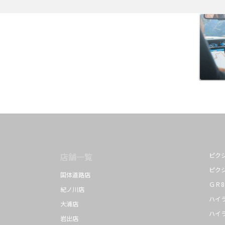
店舗一覧
ピク
ピク
国体道路店
ＧＲ8
紀ノ川店
ハイ
大浦店
ハイ
岩出店