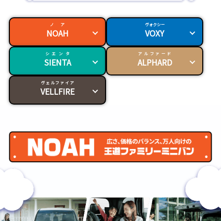
が
気
に
ノア
ヴォクシー
NOAH
VOXY
入
っ
シエンタ
アルファード
SIENTA
ALPHARD
た?
決
ヴェルファイア
め
VELLFIRE
手
は
ど
こ
ノ
な
ア
の?
広
さ、
価