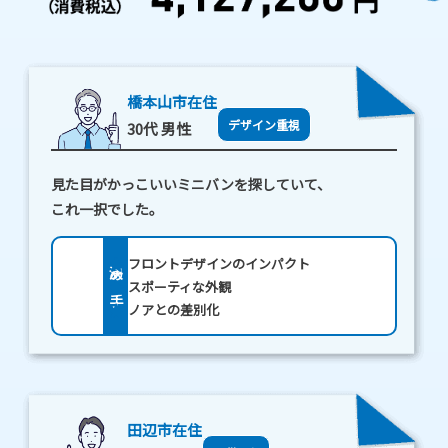
人
気！
ス
橋本山市在住
デザイン重視
30代 男性
タ
イ
見た目がかっこいいミニバンを探していて、
リ
これ一択でした。
ッ
フロントデザインのインパクト
決め手
シ
スポーティな外観
ノアとの差別化
ュ
重
視
田辺市在住
ミ