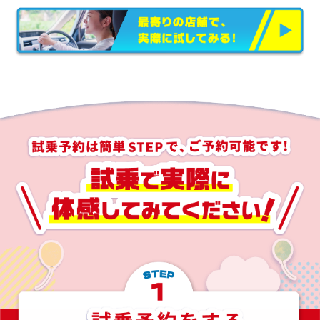
試
乗
で
実
際
に
体
感
し
て
み