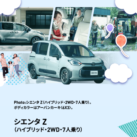
タ
か
わ
い
さ
と
実
用
性
を
両
立！