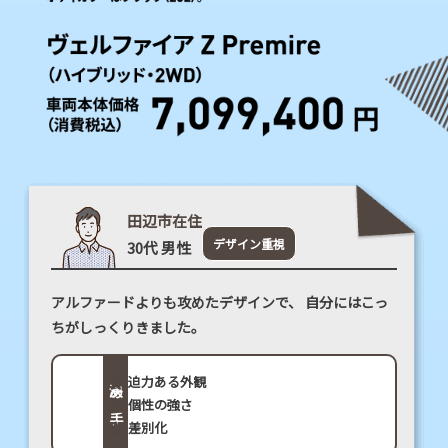
別
化
を！
個
性
を
田辺市在住
秘
デザイン重視
30代 男性
め
た
アルファードよりも攻めたデザインで、
自分にはこっ
ちがしっくりきました。
ラ
グ
迫力ある外観
決め手
個性の強さ
ジ
差別化