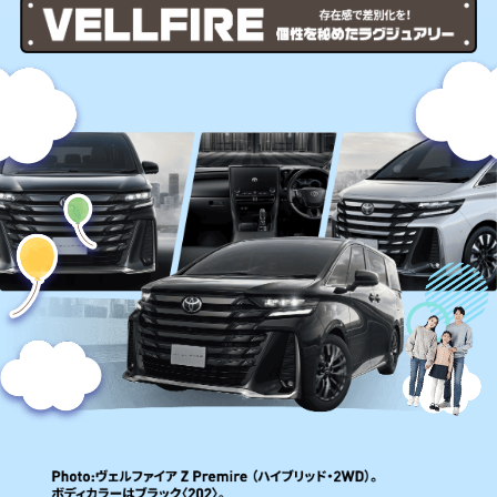
ヴ
ェ
ル
フ
ァ
イ
ア
存
在
感
で
差