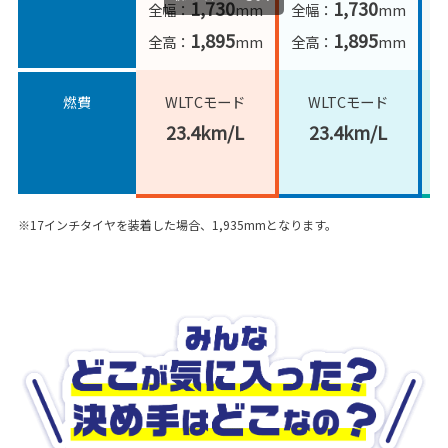
1,730
1,730
全幅：
mm
全幅：
mm
1,895
1,895
全高：
mm
全高：
mm
全
WLTCモード
WLTCモード
燃費
23.4km/L
23.4km/L
※17インチタイヤを装着した場合、1,935mmとなります。
み
ん
な
ど
こ