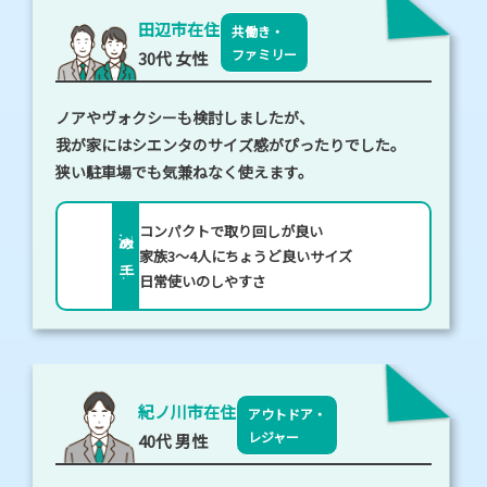
田辺市在住
共働き・
ファミリー
30代 女性
ノアやヴォクシーも検討しましたが、
我が家にはシエンタのサイズ感がぴったりでした。
狭い駐車場でも気兼ねなく使えます。
コンパクトで取り回しが良い
決め手
家族3～4人にちょうど良いサイズ
日常使いのしやすさ
紀ノ川市在住
アウトドア・
レジャー
40代 男性