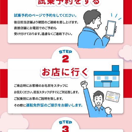
て
く
だ
さ
い