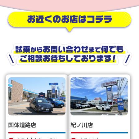
お
近
く
の
お
店
は
コ
チ
ラ
紀ノ川店
国体道路店