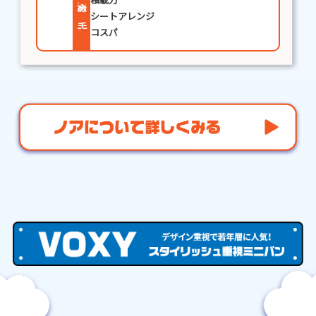
決め手
シートアレンジ
コスパ
ヴ
ォ
ク
シ