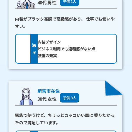
子供 1人
40代 男性
ニ
バ
内装がブラック基調で高級感があり、
仕事でも使いや
すい。
ン
内装デザイン
決め手
ビジネス利用でも違和感がない点
装備の充実
新宮市在住
子供 3人
30代 女性
家族で使うけど、ちょっとカッコいい車に
乗りたかっ
たので満足しています。