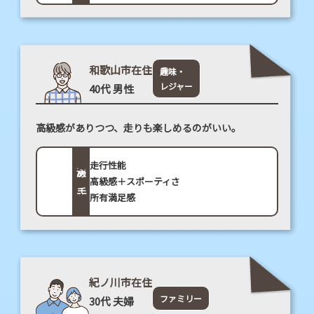
ュ
ア
リ
和歌山市在住
趣味・
ー
レジャー
40代 男性
高級感がありつつ、走りも楽しめるのがいい。
走行性能
決め手
高級感＋スポーティさ
所有満足感
紀ノ川市在住
ファミリー
30代 夫婦