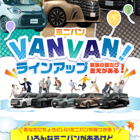
数
だ
け
答
え
が
あ
る！