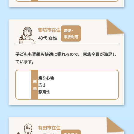
御坊市在住
送迎・
家族利用
40代 女性
子どもも両親も快適に乗れるので、
家族全員が満足し
ています。
乗り心地
決め手
広さ
静粛性
有田市在住