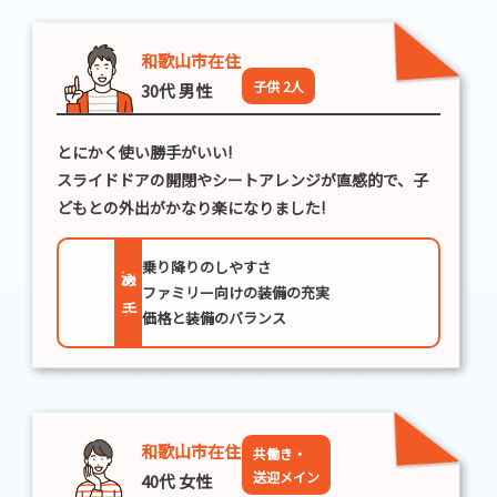
道
フ
和歌山市在住
子供 2人
30代 男性
ァ
ミ
とにかく使い勝手がいい!
リ
スライドドアの開閉やシートアレンジが直感的で、子
どもとの外出がかなり楽になりました!
ー
ミ
乗り降りのしやすさ
決め手
ファミリー向けの装備の充実
ニ
価格と装備のバランス
バ
ン
和歌山市在住
共働き・
送迎メイン
40代 女性