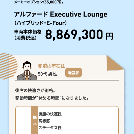
適
性・
移
動
を、
特
和歌山市在住
経営者
50代 男性
別
な
後席の快適さが別格。
時
移動時間が“休める時間”になりました。
間
後席の快適性
決め手
へ
高級感
ステータス性