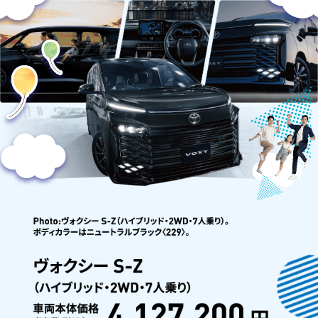
ー
デ
ザ
イ
ン
重
視
で
若
年
層
に