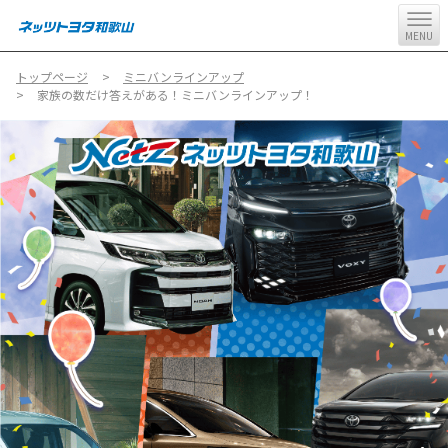
MENU
トップページ
ミニバンラインアップ
家族の数だけ答えがある！ミニバンラインアップ！
ミ
ニ
バ
ン
ラ
イ
ン
ア
ッ
プ
家
族
の