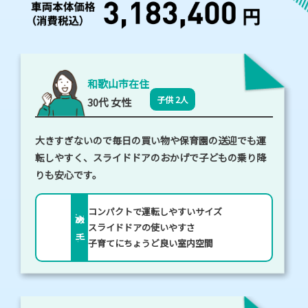
万
能
フ
ァ
和歌山市在住
子供 2人
30代 女性
ミ
リ
大きすぎないので毎日の買い物や保育園の送迎でも運
転しやすく、スライドドアのおかげで子どもの乗り降
ー
りも安心です。
バ
ン
コンパクトで運転しやすいサイズ
決め手
スライドドアの使いやすさ
子育てにちょうど良い室内空間