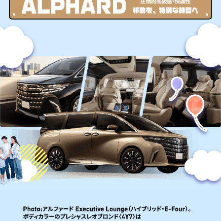
ア
ル
フ
ァ
ー
ド
圧
倒
的
高
級
感・
快