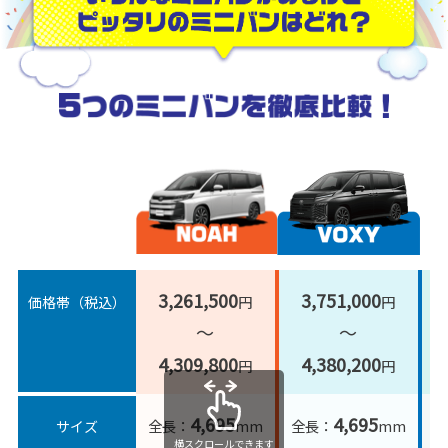
5
つ
の
ノ
ヴ
ミ
ア
ォ
ニ
N
ク
バ
O
シ
ン
A
ー
を
H
V
3,261,500
3,751,000
円
円
価格帯（税込）
徹
O
～
～
底
X
比
Y
4,309,800
4,380,200
円
円
較！
4,695
4,695
全長：
mm
全長：
mm
サイズ
横スクロールできます