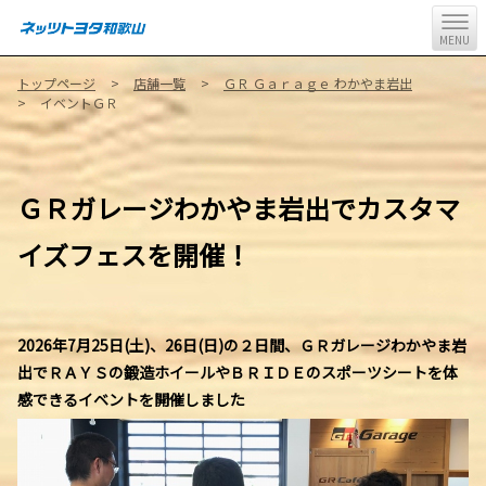
MENU
トップページ
店舗一覧
ＧＲ Ｇａｒａｇｅ わかやま岩出
イベントＧＲ
ＧＲガレージわかやま岩出でカスタマ
イズフェスを開催！
2026年7月25日(土)、26日(日)の２日間、ＧＲガレージわかやま岩
出でＲＡＹＳの鍛造ホイールやＢＲＩＤＥのスポーツシートを体
感できるイベントを開催しました