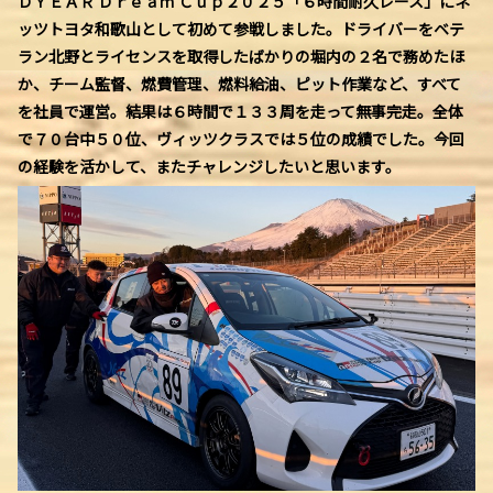
ＤＹＥＡＲ Ｄｒｅａｍ Ｃｕｐ２０２５「６時間耐久レース」にネ
ッツトヨタ和歌山として初めて参戦しました。ドライバーをベテ
ラン北野とライセンスを取得したばかりの堀内の２名で務めたほ
か、チーム監督、燃費管理、燃料給油、ピット作業など、すべて
を社員で運営。結果は６時間で１３３周を走って無事完走。全体
で７０台中５０位、ヴィッツクラスでは５位の成績でした。今回
の経験を活かして、またチャレンジしたいと思います。