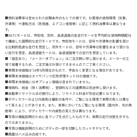
■燃料消費率は定められた試験条件のもとでの値です。お客様の使用環境（気象、
渋滞等）や運転方法（急発進、エアコン使用等）に応じて燃料消費率は異なりま
す。
■WLTCモードは、市街地、郊外、高速道路の各走行モードを平均的な使用時間配分
で構成した国際的な走行モードです。市街地モードは、信号や渋滞等の影響を受け
る比較的低速な走行を想定し、郊外モードは、信号や渋滞等の影響をあまり受けな
い走行を想定、高速道路モードは、高速道路等での走行を想定しています。
■「設定あり」「メーカーオプション」はご注文時に申し受けます。メーカーの工
場で装着するため、ご注文後はお受けできませんのでご了承ください。
■車両本体価格は'26年6月現在のもので、予告なく変更となる場合があります。
■車両本体価格はタイヤパンク応急修理キット付の価格です。
■車両本体価格にはオプション価格は含まれていません。
■保険料、税金（除く消費税）、登録料などの諸費用は別途申し受けます。
■自動車リサイクル法の施行により、リサイクル料金が別途必要となります。
■ボディカラーおよび内装色は撮影の条件や、ご覧になる環境で実際の色とは異な
って見えることがあります。また、実車においてもご覧になる環境（屋内外、光の角
度等）により、ボディカラーや内装色の見え方は異なります。
■写真は機能説明のために各ランプを点灯したものです。実際の走行状態を示すも
のではありません。
■写真は機能説明のためにボディの一部を切断したカットモデルです。
■画面はハメ込み合成です。